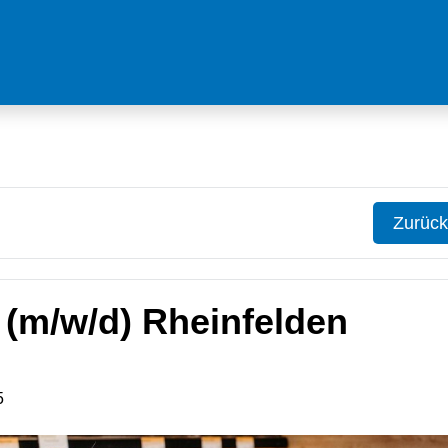
Zurück
 (m/w/d) Rheinfelden
5